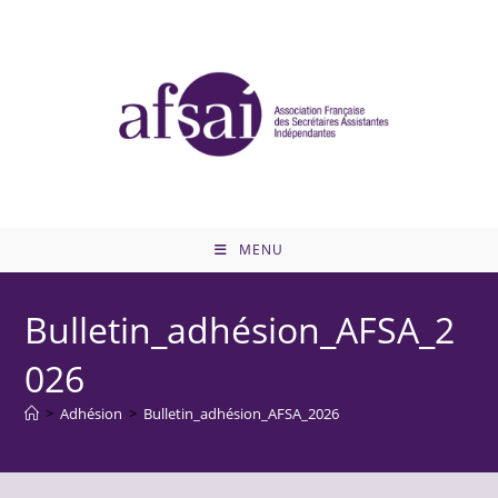
Skip
to
content
MENU
Bulletin_adhésion_AFSA_2
026
>
Adhésion
>
Bulletin_adhésion_AFSA_2026