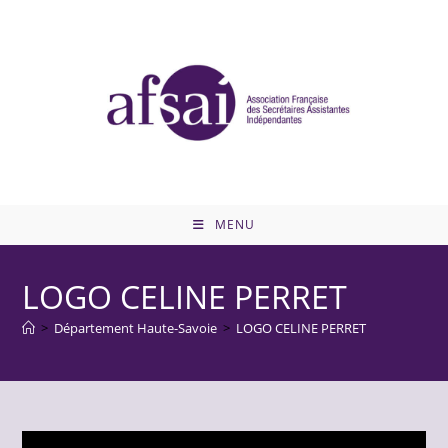
Skip
to
content
MENU
LOGO CELINE PERRET
>
Département Haute-Savoie
>
LOGO CELINE PERRET