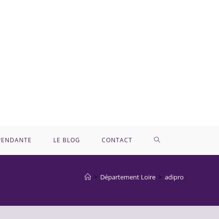
TOGGLE
ÉPENDANTE
LE BLOG
CONTACT
WEBSITE
>
Département Loire
>
adipro
SEARCH