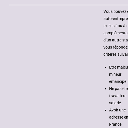
Vous pouvez 
auto-entrepr
exclusif ou à t
complémenta
d’un autre sta
vous réponde
critères suivan
Être majeu
mineur
émancipé
Ne pas êtr
travailleur
salarié
Avoir une
adresse e
France