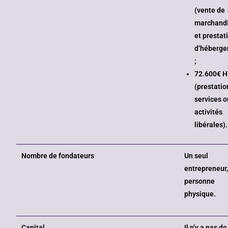
(vente de
marchand
et prestat
d’héberge
;
72.600€ 
(prestatio
services o
activités
libérales).
Nombre de fondateurs
Un seul
entrepreneur
personne
physique.
Capital
Il n’y a pas de