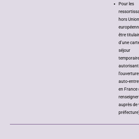
Pour les
ressortiss
hors Unio
européenn
être titulai
d’une cart
séjour
temporair
autorisant
l’ouvertur
auto-entre
en France 
renseigner
auprès de 
préfecture