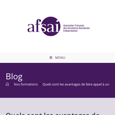
MENU
Blog
>
Nos formations
>
Quels sont les avantages de faire appel à une 